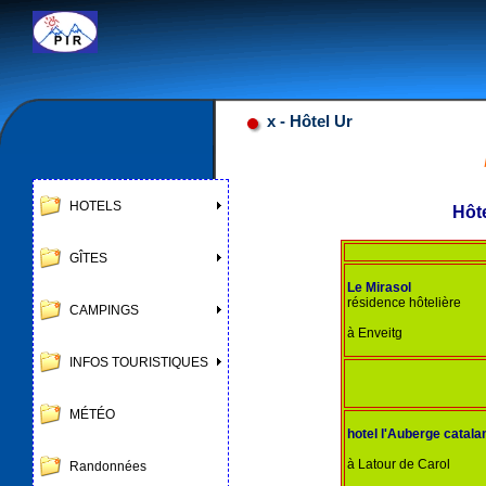
Google
x - Hôtel Ur
HOTELS
Hôt
GÎTES
Le Mirasol
résidence hôtelière
CAMPINGS
à Enveitg
INFOS TOURISTIQUES
MÉTÉO
hotel l'Auberge catala
à Latour de Carol
Randonnées