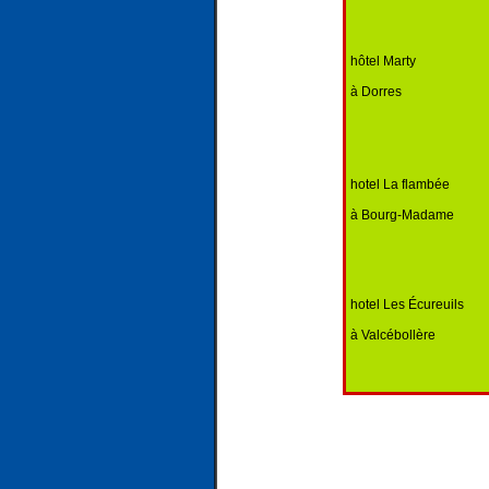
hôtel Marty
à Dorres
hotel La flambée
à Bourg-Madame
hotel Les Écureuils
à Valcébollère