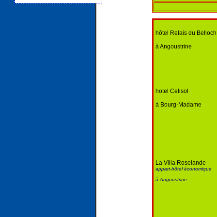
hôtel Relais du Belloch
à Angoustrine
hotel Celisol
à Bourg-Madame
La Villa Roselande
appart-hôtel économique
à Angoustrine