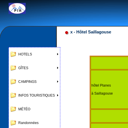
Google
x - Hôtel Saillagouse
HOTELS
GÎTES
CAMPINGS
hôtel Planes
à Saillagouse
INFOS TOURISTIQUES
MÉTÉO
Randonnées