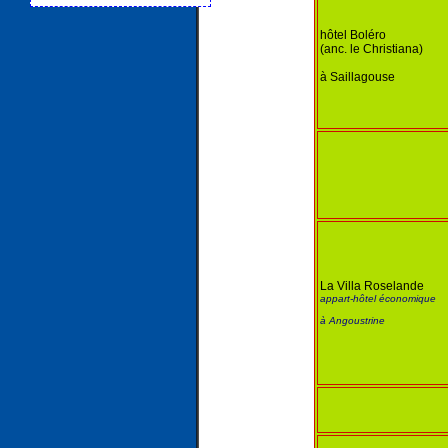
hôtel Boléro
(anc. le Christiana)
à Saillagouse
La Villa Roselande
appart-hôtel économique
à Angoustrine